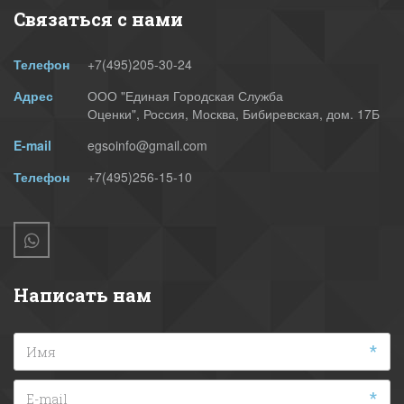
Связаться с нами
Телефон
+7(495)
205-30-24
Адрес
ООО "Единая Городская Служба
Оценки"
,
Россия
,
Москва
,
Бибиревская, дом. 17Б
E-mail
egsoinfo@gmail.com
Телефон
+7(495)256-15-10
Написать нам
*
*