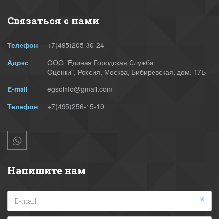
Связаться с нами
Телефон
+7(495)
205-30-24
Адрес
ООО "Единая Городская Служба
Оценки"
,
Россия
,
Москва
,
Бибиревская, дом. 17Б
E-mail
egsoinfo@gmail.com
Телефон
+7(495)256-15-10
Напишите нам
*