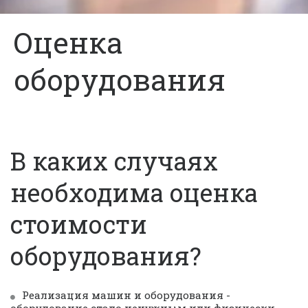
Оценка
оборудования
В каких случаях 
Оперативная
оценка Вашего
необходима оценка 
имущества
стоимости 
оборудования?
Мы всегда выполняем то, что
обещаем.
Реализация машин и оборудования - 