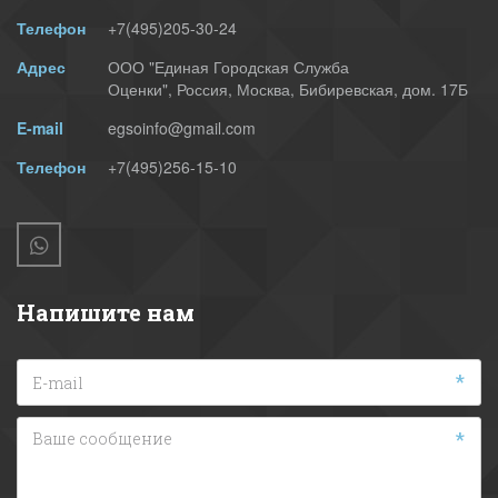
Телефон
+7(495)
205-30-24
Адрес
ООО "Единая Городская Служба
Оценки"
,
Россия
,
Москва
,
Бибиревская, дом. 17Б
E-mail
egsoinfo@gmail.com
Телефон
+7(495)256-15-10
Напишите нам
*
*