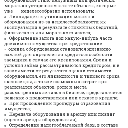
оборудование стало ненужным или физически, 
морально устаревшим или те объекты, которые 
уже       нецелесообразно использовать;
Ликвидация и утилизация машин и 
оборудования из-за нецелесообразности их 
эксплуатации в результате стихийных бедствий, 
физического или морального износа;
Оформление залога под какую-нибудь часть 
движимого имущества при кредитовании 
-  оценка оборудования становится жизненно 
важной для определения кредитоспособности 
заемщика в случае его кредитования. Сроки и 
условия займа рассматриваются кредитором, и в 
зависимости от результата оценки стоимости 
оборудования, его ликвидности и типового срока 
экспозиции, а также возможных затрат при 
реализации объектов, роли и места 
рассмотренных активов в бизнесе, представляется 
решение о предоставлении или отказе в кредите;
При прохождении процедуры страхования 
Огромный опыт
имущества;
Передача оборудования в аренду или лизинг 
работы
(
оценка аренды оборудования
);
Определение налогооблагаемой базы в составе 