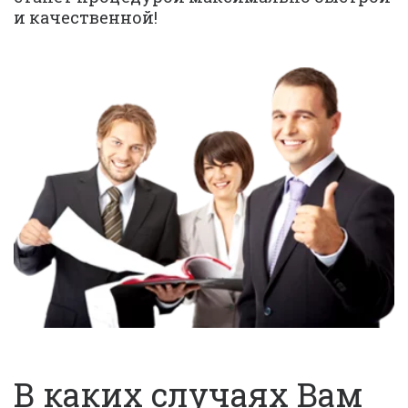
оценщиков
и качественной!
Средний стаж работы наших
специалистов 6 лет!
В каких случаях Вам 