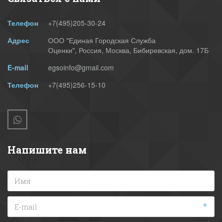
Телефон
+7(495)
205-30-24
Адрес
ООО "Единая Городская Служба
Оценки"
,
Россия
,
Москва
,
Бибиревская, дом. 17Б
E-mail
egsoinfo@gmail.com
Телефон
+7(495)256-15-10
Напишите нам
*