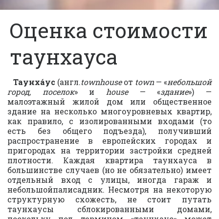
Оценка стоимости
таунхауса
Таунха́ус
(англ.
townhouse
от
town
— «
небольшой
город, поселок
» и
house
— «
здание
») —
малоэтажный жилой дом или общественное
здание на несколько многоуровневых квартир,
Оперативная
как правило, с изолированными входами (то
оценка Вашего
есть без общего подъезда), получивший
распространение в европейских городах и
имущества
пригородах на территории застройки средней
плотности. Каждая квартира таунхауса в
большинстве случаев (но не обязательно) имеет
Мы всегда выполняем то, что
отдельный вход с улицы, иногда гараж и
обещаем.
небольшой
палисадник
. Несмотря на некоторую
структурную схожесть, не стоит путать
таунхаусы сблокированными домами,
поскольку под термином «таунхаус» может